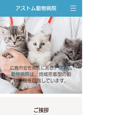
アストム動物病院
アストム
広島市安佐南区にある
動物病院
は、地域密着型の動
物病院を目指しています。
ご挨拶